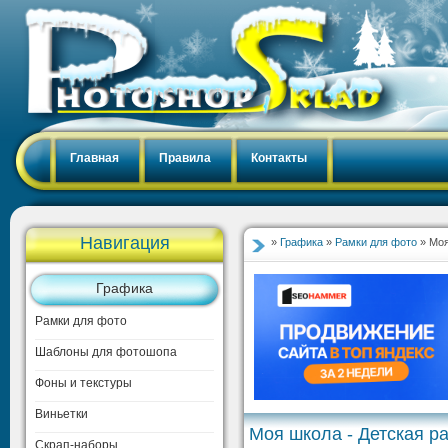
Главная
Правила
Контакты
Навигация
»
Графика
»
Рамки для фото
» Моя
Графика
Рамки для фото
Шаблоны для фотошопа
Фоны и текстуры
Виньетки
Моя школа - Детская р
Скрап-наборы