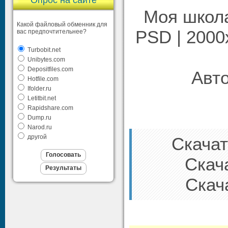
Опрос на сайте
Моя школа
Какой файловый обменник для
PSD | 2000x
вас предпочтительнее?
Turbobit.net
Unibytes.com
Depositfiles.com
Авто
Hotfile.com
Ifolder.ru
Letitbit.net
Rapidshare.com
Dump.ru
Narod.ru
другой
Скачать
Скача
Скача