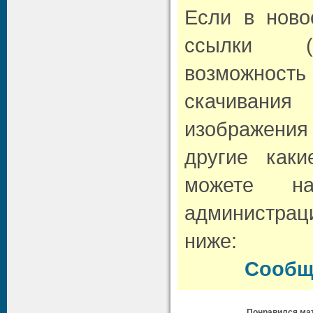
Если в нов
ссылки (л
возможно
скачивани
изображени
другие как
можете н
администрац
ниже:
Сообщ
Понравился мат