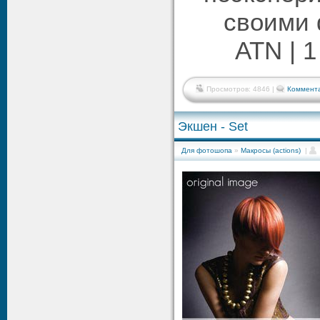
своими 
ATN | 1
Просмотров: 4846 |
Коммента
Экшен - Set
Для фотошопа
»
Макросы (actions)
|