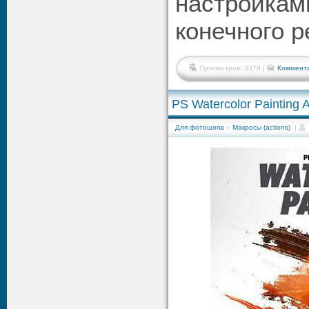
настройкам
конечного р
Просмотров: 3379 |
Коммента
PS Watercolor Painting A
Для фотошопа
»
Макросы (actions)
|