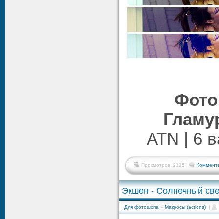
Фото
Гламу
ATN | 6 в
Просмотров: 2125 |
Коммента
Экшен - Солнечный свет
Для фотошопа
»
Макросы (actions)
|