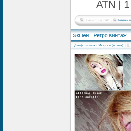
ATN | 1
Просмотров: 3628 |
Коммента
Экшен - Ретро винтаж
Для фотошопа
»
Макросы (actions)
|