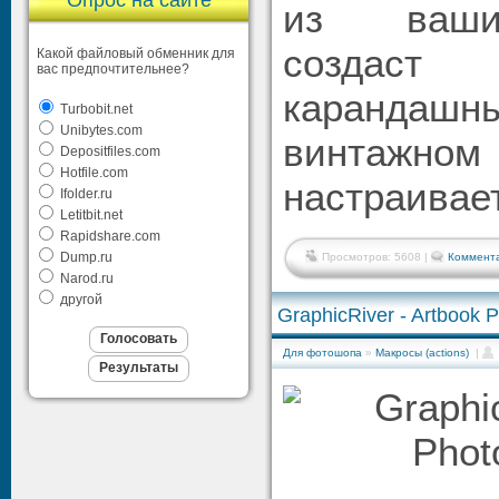
Опрос на сайте
из ваши
создаст
Какой файловый обменник для
вас предпочтительнее?
каранда
Turbobit.net
Unibytes.com
винтажно
Depositfiles.com
Hotfile.com
настраивае
Ifolder.ru
Letitbit.net
Rapidshare.com
Dump.ru
Просмотров: 5608 |
Коммента
Narod.ru
другой
GraphicRiver - Artbook 
Для фотошопа
»
Макросы (actions)
|