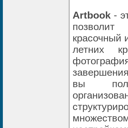
Artbook
- э
позволи
красочный 
летних к
фотогр
завершения
вы пол
органи
структури
множество