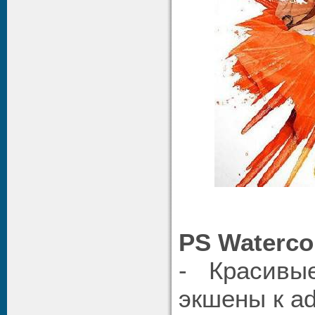
PS Watercol
- Красивы
экшены к ad