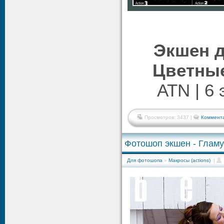
Экшен д
Цветны
ATN | 6 
Просмотров: 3437 |
Коммента
Фотошоп экшен - Глам
Для фотошопа
»
Макросы (actions)
|