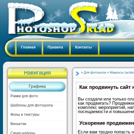
Главная
Правила
Контакты
Навигация
»
Для фотошопа
»
Макросы (actio
Графика
Как продвинуть сайт 
Рамки для фото
Вы создали или только пла
как продвигать? Продвижен
Шаблоны для фотошопа
комплекс мероприятий, на
посещаемости и повышение
Фоны и текстуры
Ускорение продвиже
Виньетки
Если вам трудно попасть н
Скрап-наборы