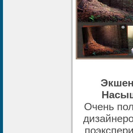
Экшен 
Насы
Очень по
дизайнеро
поэкспер