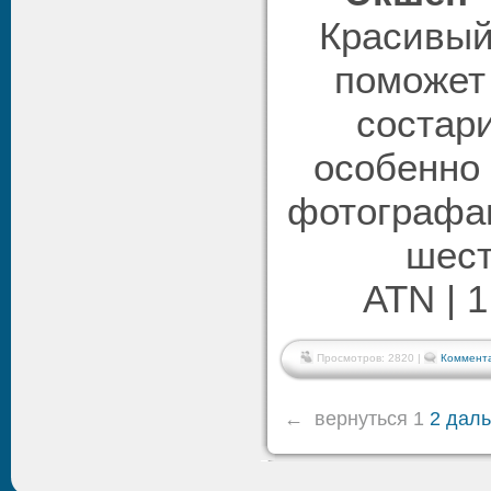
Красивый
поможет
состар
особенно 
фотографа
шест
ATN | 1
Просмотров: 2820 |
Коммента
←
вернуться
1
2
дал