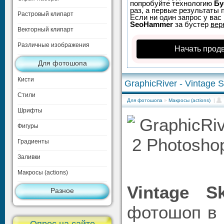
попробуйте технологию
Бу
раз, а первые результаты 
Растровый клипарт
Если ни один запрос у вас 
SeoHammer
за бустер
вер
Векторный клипарт
Различные изображения
Начать прод
Для фотошопа
Кисти
GraphicRiver - Vintage 
Стили
Для фотошопа
»
Макросы (actions)
|
Шрифты
Фигуры
Градиенты
Заливки
Макросы (actions)
Vintage S
Разное
фотошоп в 