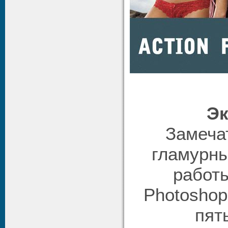
Эк
Замеча
гламурны
работ
Photoshop
пят