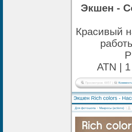
Экшен - С
Красивый н
работ
P
ATN | 1
Просмотров: 6857 |
Коммента
Экшен Rich сolors - Н
Для фотошопа
»
Макросы (actions)
|