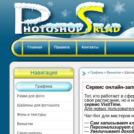
Главная
Правила
Контакты
Навигация
»
Графика
»
Виньетки
» Школь
Графика
Сервис онлайн-зап
Тот, кто работает в сфе
Рамки для фото
свое расписание, но и
сервис VisitTime.
Шаблоны для фотошопа
Для новых пользовате
Фоны и текстуры
Чат-бот для мастеров и
—
Сам записывает кл
Виньетки
—
Персонализирует с
—
Увеличивает дохо
Скрап-наборы