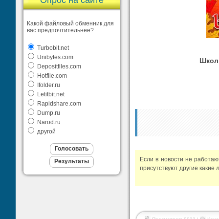
Опрос на сайте
Какой файловый обменник для
вас предпочтительнее?
Turbobit.net
Unibytes.com
Школь
Depositfiles.com
Hotfile.com
Ifolder.ru
Letitbit.net
Rapidshare.com
Dump.ru
Narod.ru
другой
Если в новости не работа
присутствуют другие какие 