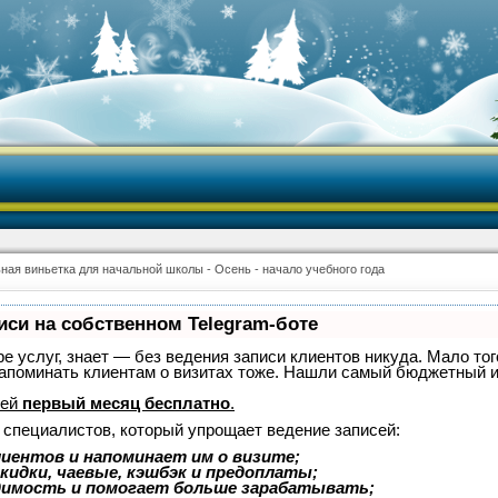
ная виньетка для начальной школы - Осень - начало учебного года
иси на собственном Telegram-боте
ре услуг, знает — без ведения записи клиентов никуда. Мало тог
 напоминать клиентам о визитах тоже. Нашли самый бюджетный 
лей
первый месяц бесплатно
.
 специалистов, который упрощает ведение записей:
иентов и напоминает им о визите;
кидки, чаевые, кэшбэк и предоплаты;
димость и помогает больше зарабатывать;