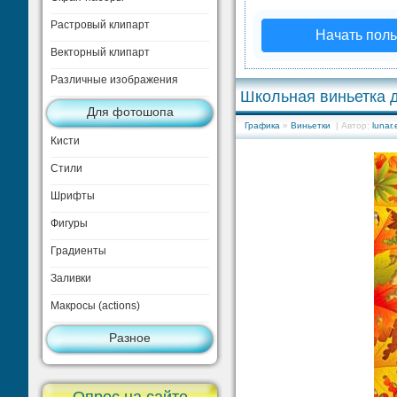
Растровый клипарт
Начать поль
Векторный клипарт
Различные изображения
Школьная виньетка д
Для фотошопа
Графика
»
Виньетки
| Автор:
lunar.e
Кисти
Стили
Шрифты
Фигуры
Градиенты
Заливки
Макросы (actions)
Разное