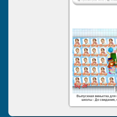
Просмотров: 9032 |
Комм
Выпускная виньетка для
школы - До свидания, 