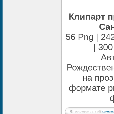
Клипарт п
Сан
56 Png | 24
| 300
Авт
Рождествен
на про
формате p
Просмотров: 3572 |
Коммента