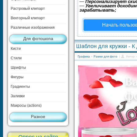
—
Персонализирует скид
—
Увеличивает доходим
Растровый клипарт
зарабатывать;
Векторный клипарт
Начать пользо
Различные изображения
Для фотошопа
Шаблон для кружки - 
Кисти
Графика
»
Рамки для фото
|
Автор:
Стили
Шрифты
Фигуры
Градиенты
Заливки
Макросы (actions)
Разное