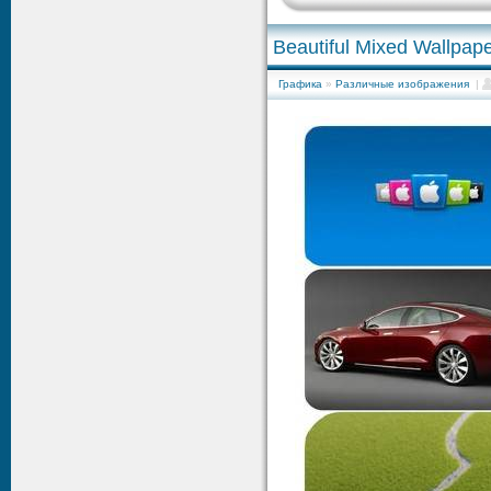
Beautiful Mixed Wallpap
Графика
»
Различные изображения
|