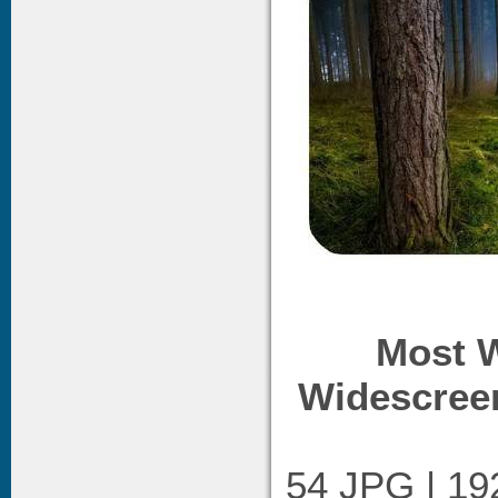
Most 
Widescree
54 JPG | 1