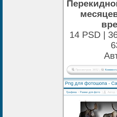
Перекидной
месяцев
вре
14 PSD | 36
6
Ав
Просмотров: 3652 |
Коммента
Png для фотошопа - Са
Графика
»
Рамки для фото
|
Автор: