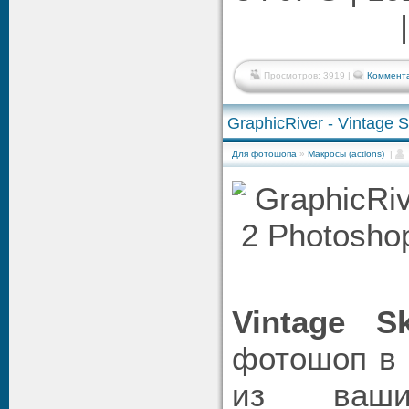
Просмотров: 3919 |
Коммента
GraphicRiver - Vintage 
Для фотошопа
»
Макросы (actions)
|
Vintage S
фотошоп в 
из ваши