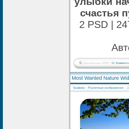
улыбки нач
счастья п
2 PSD | 24
Авто
Просмотров: 6095 |
Коммента
Most Wanted Nature Wid
Графика
»
Различные изображения
|