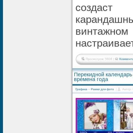
создаст
каранда
винтажно
настраивае
Просмотров: 5608 |
Коммента
Перекидной календарь 
времена года
Графика
»
Рамки для фото
|
Автор: