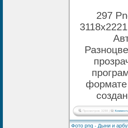
297 Pn
3118х2221 
Авт
Разноцве
прозра
програ
формате 
созда
Просмотров: 3288 |
Коммента
Фото png - Дыни и арб