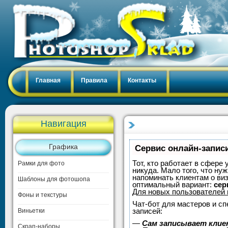
Главная
Правила
Контакты
Навигация
Графика
Сервис онлайн-записи
Тот, кто работает в сфере 
Рамки для фото
никуда. Мало того, что нуж
напоминать клиентам о ви
Шаблоны для фотошопа
оптимальный вариант:
сер
Для новых пользователей
Фоны и текстуры
Чат-бот для мастеров и с
записей:
Виньетки
—
Сам записывает клие
Скрап-наборы