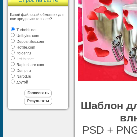
Опрос на сайте
Какой файловый обменник для
вас предпочтительнее?
Turbobit.net
Unibytes.com
Depositfiles.com
Hotfile.com
Ifolder.ru
Letitbit.net
Rapidshare.com
Dump.ru
Narod.ru
другой
Шаблон дл
вл
PSD + PNG 