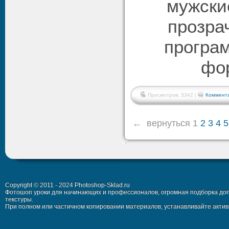
мужски
прозра
програ
фо
Просмотров: 3342 |
Коммента
←
вернуться
1
2
3
4
5
Copyright © 2011 - 2024 Photoshop-Sklad.ru
Фотошоп уроки для начинающих и профессионалов, огромная подборка доп
текстуры.
При полном или частичном копировании материалов, устанавливайте активн