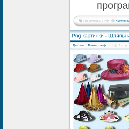
прогр
Просмотров: 3469 |
Коммента
Png картинки - Шляпы 
Графика
»
Рамки для фото
|
Автор: