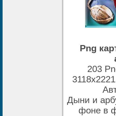
Png кар
203 Pn
3118х2221 
Авт
Дыни и арб
фоне в 