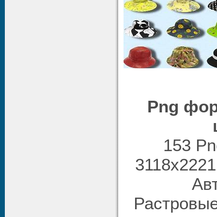
Png фор
153 Pn
3118х2221 
Авт
Растровые