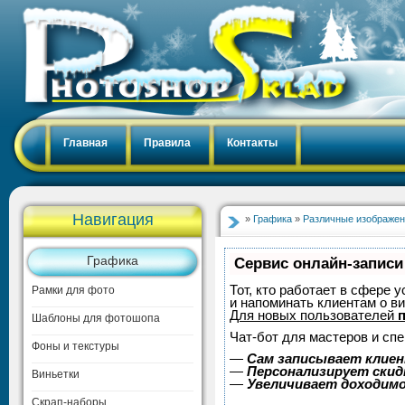
Главная
Правила
Контакты
Навигация
»
Графика
»
Различные изображе
Графика
Сервис онлайн-записи
Тот, кто работает в сфере 
Рамки для фото
и напоминать клиентам о в
Для новых пользователей
Шаблоны для фотошопа
Чат-бот для мастеров и сп
Фоны и текстуры
—
Сам записывает клиен
—
Персонализирует скидк
Виньетки
—
Увеличивает доходим
Скрап-наборы