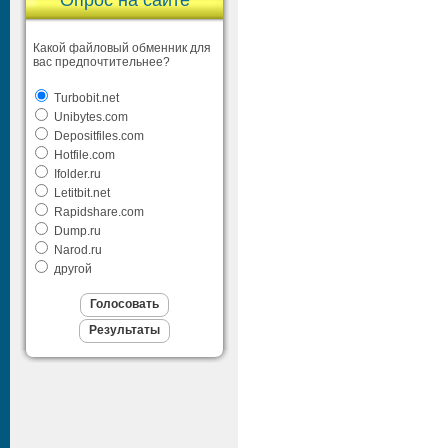
Опрос на сайте
Какой файловый обменник для
вас предпочтительнее?
Turbobit.net
Unibytes.com
Depositfiles.com
Hotfile.com
Ifolder.ru
Letitbit.net
Rapidshare.com
Dump.ru
Narod.ru
другой