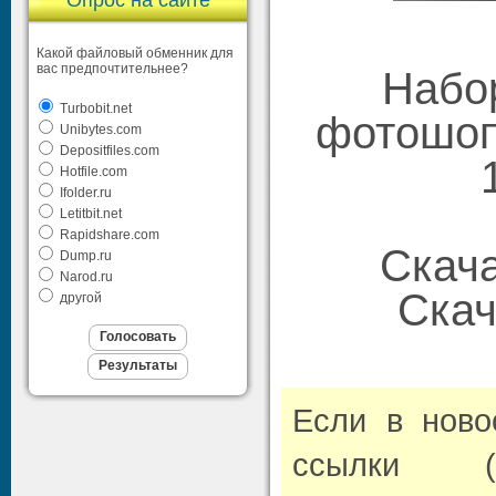
Опрос на сайте
Какой файловый обменник для
вас предпочтительнее?
Набо
Turbobit.net
фотошопа
Unibytes.com
Depositfiles.com
Hotfile.com
Ifolder.ru
Letitbit.net
Rapidshare.com
Cкач
Dump.ru
Narod.ru
Скач
другой
Если в нов
ссылки (л