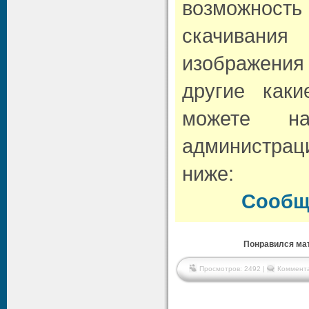
возможно
скачивани
изображени
другие как
можете н
администрац
ниже:
Сообщ
Понравился мат
Просмотров: 2492 |
Коммента