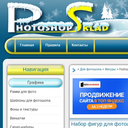
Главная
Правила
Контакты
Навигация
»
Для фотошопа
»
Фигуры
» Набор
Графика
Рамки для фото
Шаблоны для фотошопа
Фоны и текстуры
Виньетки
Набор фигур для фотош
Скрап-наборы