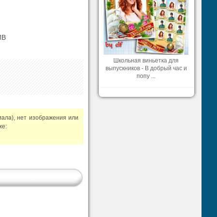
MB
Школьная виньетка для
выпускников - В добрый час и
попу ...
иала), нет изображения или
же: