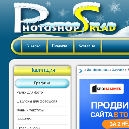
Главная
Правила
Контакты
Навигация
»
Для фотошопа
»
Заливки
» 
Графика
Рамки для фото
Шаблоны для фотошопа
Фоны и текстуры
Виньетки
Скрап-наборы