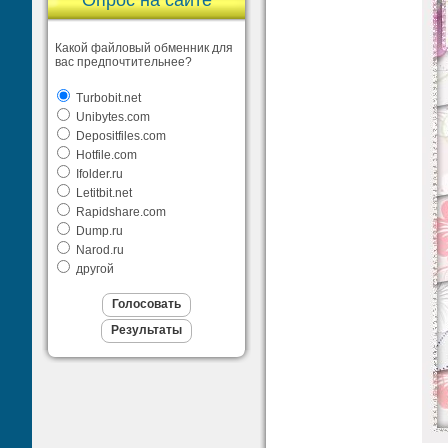
Опрос на сайте
Какой файловый обменник для
вас предпочтительнее?
Turbobit.net
Unibytes.com
Depositfiles.com
Hotfile.com
Ifolder.ru
Letitbit.net
Rapidshare.com
Dump.ru
Narod.ru
другой