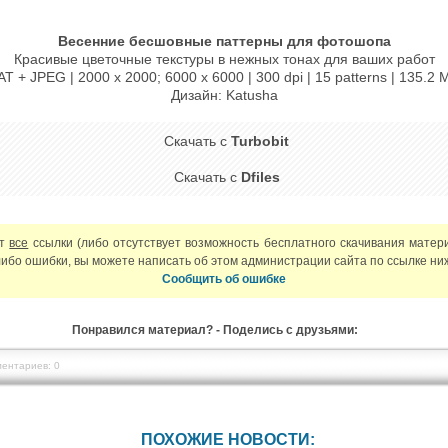
Весенние бесшовные паттерны для фотошопа
Красивые цветочные текстуры в нежных тонах для ваших работ
AT + JPEG | 2000 x 2000; 6000 x 6000 | 300 dpi | 15 patterns | 135.2 
Дизайн: Katusha
Скачать с
Turbobit
Скачать с
Dfiles
ют
все
ссылки (либо отсутствует возможность бесплатного скачивания матер
либо ошибки, вы можете написать об этом администрации сайта по ссылке ни
Сообщить об ошибке
Понравился материал? - Поделись с друзьями:
ентариев: 0
ПОХОЖИЕ НОВОСТИ: