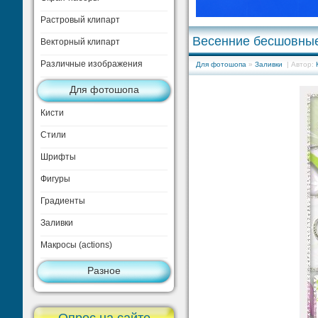
Растровый клипарт
Весенние бесшовные
Векторный клипарт
Различные изображения
Для фотошопа
»
Заливки
| Автор:
Для фотошопа
Кисти
Стили
Шрифты
Фигуры
Градиенты
Заливки
Макросы (actions)
Разное