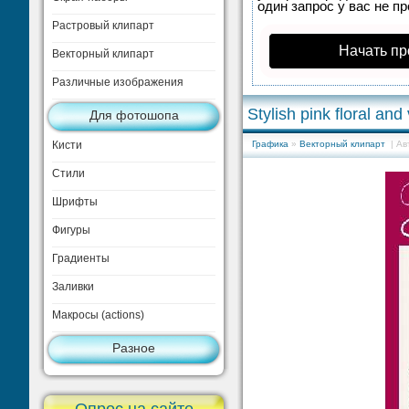
один запрос у вас не п
Растровый клипарт
Начать пр
Векторный клипарт
Различные изображения
Stylish pink floral and
Для фотошопа
Кисти
Графика
»
Векторный клипарт
| Ав
Стили
Шрифты
Фигуры
Градиенты
Заливки
Макросы (actions)
Разное