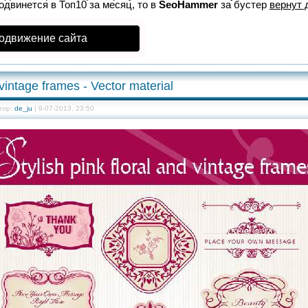
родвинется в Топ10 за месяц, то в
SeoHammer
за бустер
вернут 
одвижение сайта
 vintage frames - Vector material
тор:
de_ju
| 9-07-2013, 23:50