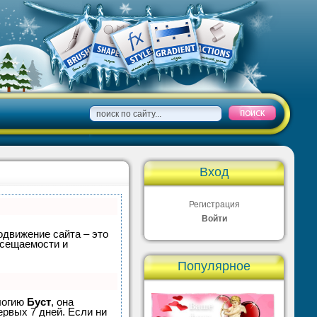
Вход
Регистрация
Войти
одвижение сайта – это
осещаемости и
Популярное
ологию
Буст
, она
ервых 7 дней. Если ни