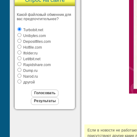
Опрос на сайте
Какой файловый обменник для
вас предпочтительнее?
Turbobit.net
Unibytes.com
Depositfiles.com
Hotfile.com
Ifolder.ru
Letitbit.net
Rapidshare.com
Dump.ru
Narod.ru
другой
Если в новости не работа
присутствуют другие какие 