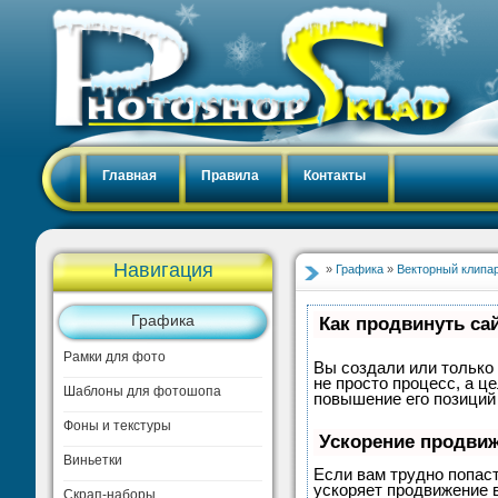
Главная
Правила
Контакты
Навигация
»
Графика
»
Векторный клипа
Графика
Как продвинуть са
Рамки для фото
Вы создали или только 
не просто процесс, а 
Шаблоны для фотошопа
повышение его позиций
Фоны и текстуры
Ускорение продви
Виньетки
Если вам трудно попас
ускоряет продвижение в
Скрап-наборы