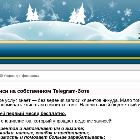
00 Узоров для фотошопа
иси на собственном Telegram-боте
ре услуг, знает — без ведения записи клиентов никуда. Мало тог
 напоминать клиентам о визитах тоже. Нашли самый бюджетный 
лей
первый месяц бесплатно
.
 специалистов, который упрощает ведение записей:
иентов и напоминает им о визите;
кидки, чаевые, кэшбэк и предоплаты;
димость и помогает больше зарабатывать;