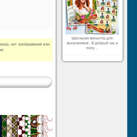
Школьная виньетка для
выпускников - В добрый час и
иала), нет изображения или
попу ...
же: