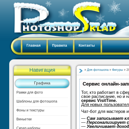
Главная
Правила
Контакты
Навигация
»
Для фотошопа
»
Фигуры
» 2
Графика
Сервис онлайн-зап
Тот, кто работает в сфе
Рамки для фото
свое расписание, но и
сервис VisitTime.
Шаблоны для фотошопа
Для новых пользовате
Фоны и текстуры
Чат-бот для мастеров и
—
Сам записывает кл
Виньетки
—
Персонализирует с
—
Увеличивает дохо
Скрап-наборы