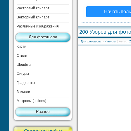
Растровый клипарт
Начать поль
Векторный клипарт
Различные изображения
200 Узоров для фот
Для фотошопа
Для фотошопа
»
Фигуры
| Автор:
Z
Кисти
Стили
Шрифты
Фигуры
Градиенты
Заливки
Макросы (actions)
Разное