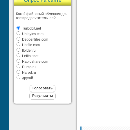
Опрос на сайте
Какой файловый обменник для
вас предпочтительнее?
Turbobit.net
Unibytes.com
Depositfiles.com
Hotfile.com
Ifolder.ru
Letitbit.net
Rapidshare.com
Dump.ru
Narod.ru
другой