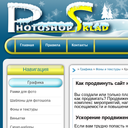
Главная
Правила
Контакты
Навигация
»
Графика
»
Фоны и текстуры
» Кр
Графика
Как продвинуть сайт 
Рамки для фото
Вы создали или только пла
как продвигать? Продвижен
Шаблоны для фотошопа
комплекс мероприятий, на
посещаемости и повышение
Фоны и текстуры
Ускорение продвиже
Виньетки
Если вам трудно попасть н
Скрап-наборы