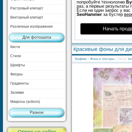
попробуйте технологию
Бу
раз, а первые результаты 
Растровый клипарт
Если ни один запрос у вас 
SeoHammer
за бустер
вер
Векторный клипарт
Различные изображения
Начать прод
Для фотошопа
Кисти
Красивые фоны для ди
Стили
Графика
»
Фоны и текстуры
| Автор:
lun
Шрифты
Фигуры
Градиенты
Заливки
Макросы (actions)
Разное