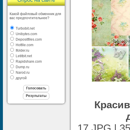
Опрос на сайте
Какой файловый обменник для
вас предпочтительнее?
Turbobit.net
Unibytes.com
Depositfiles.com
Hotfile.com
Ifolder.ru
Letitbit.net
Rapidshare.com
Dump.ru
Narod.ru
другой
Краси
17 JPG | 35