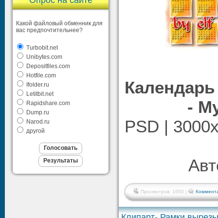
Опрос на сайте
Какой файловый обменник для
вас предпочтительнее?
Turbobit.net
Unibytes.com
Depositfiles.com
Hotfile.com
Календарь 
Ifolder.ru
Letitbit.net
- М
Rapidshare.com
Dump.ru
PSD | 3000x
Narod.ru
другой
Авто
Просмотров: 1650 |
Коммента
Клипарт- Рамки вырезы