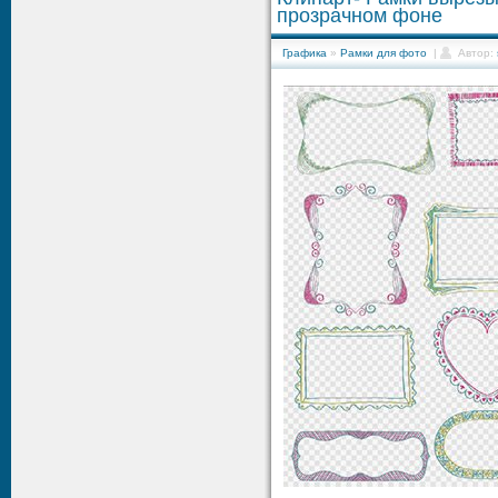
прозрачном фоне
Графика
»
Рамки для фото
|
Автор: