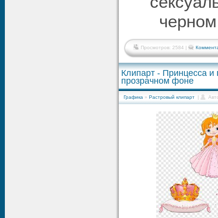
сексуал
черном
Просмотров: 2584 |
Коммента
Клипарт - Принцесса и 
прозрачном фоне
Графика
»
Растровый клипарт
|
Авт