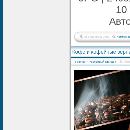
10 
Авто
Просмотров: 2603 |
Коммента
Кофе и кофейные зерна
Графика
»
Растровый клипарт
|
Авт