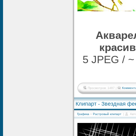
Акваре
краси
5 JPEG / ~
Просмотров: 1487 |
Коммента
Клипарт - Звездная фе
Графика
»
Растровый клипарт
|
Авт