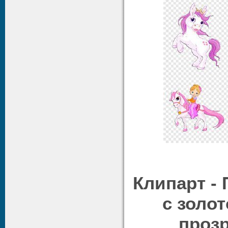
Клипарт -
с золо
проз