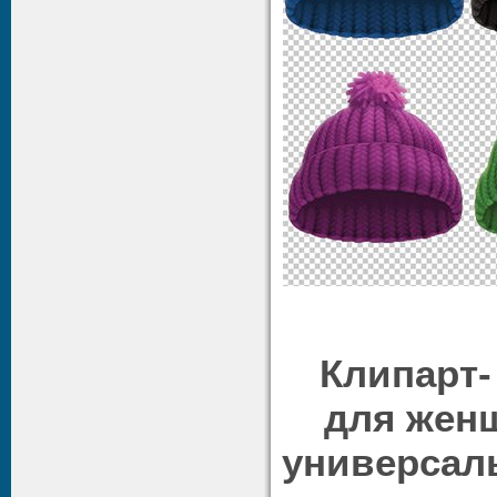
Клипарт-
для жен
универсал