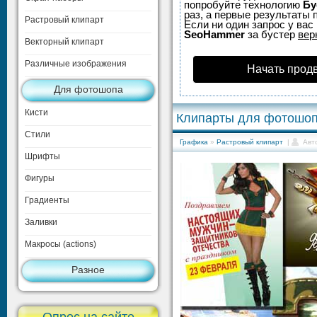
попробуйте технологию
Бу
раз, а первые результаты 
Растровый клипарт
Если ни один запрос у вас 
SeoHammer
за бустер
вер
Векторный клипарт
Различные изображения
Начать прод
Для фотошопа
Кисти
Клипарты для фотошоп
Стили
Графика
»
Растровый клипарт
|
Авт
Шрифты
Фигуры
Градиенты
Заливки
Макросы (actions)
Разное