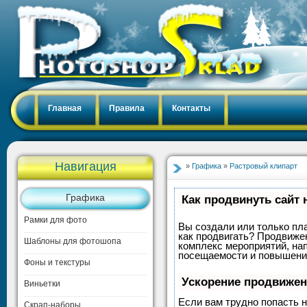
Главная
Правила
Контакты
Навигация
»
Графика
»
Растровый клипарт
Графика
Как продвинуть сайт 
Рамки для фото
Вы создали или только пла
как продвигать? Продвижен
Шаблоны для фотошопа
комплекс мероприятий, на
посещаемости и повышение
Фоны и текстуры
Ускорение продвиже
Виньетки
Если вам трудно попасть н
Скрап-наборы