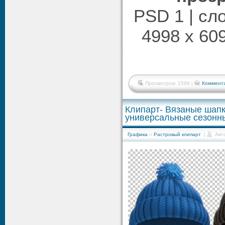
PSD 1 | сл
4998 x 609
Просмотров: 1594 |
Коммента
Клипарт- Вязаные шап
универсальные сезонн
Графика
»
Растровый клипарт
|
Авт