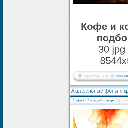
Кофе и к
подбо
30 jpg
8544x
Просмотров: 1653 |
Коммента
Акварельные фоны с к
Графика
»
Растровый клипарт
|
Авт