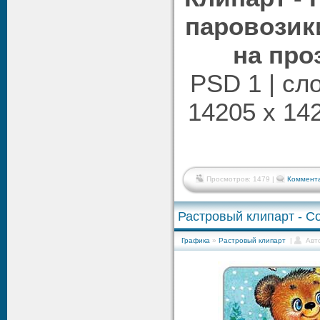
паровозик
на про
PSD 1 | сл
14205 x 142
Просмотров: 1479 |
Коммента
Растровый клипарт - С
Графика
»
Растровый клипарт
|
Авт