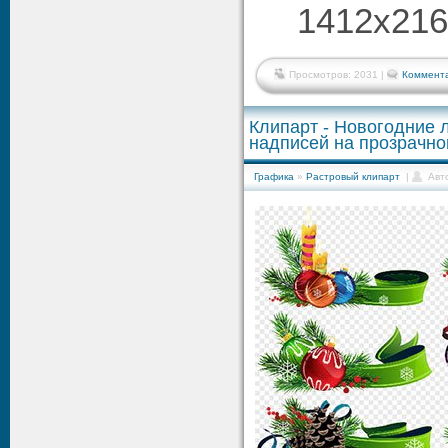
1412x2165
Просмотров: 2031 |
Коммента
Клипарт - Новогодние 
надписей на прозрачн
Графика
»
Растровый клипарт
|
Авт