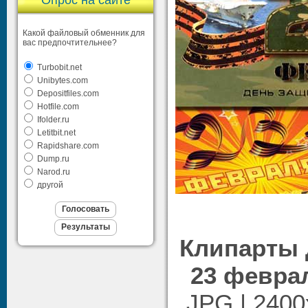
Опрос на сайте
Какой файловый обменник для
вас предпочтительнее?
Turbobit.net
Unibytes.com
Depositfiles.com
Hotfile.com
Ifolder.ru
Letitbit.net
Rapidshare.com
Dump.ru
Narod.ru
другой
Клипарты 
23 февра
JPG | 2400