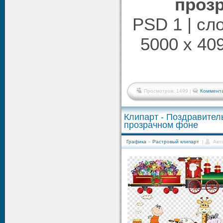
проз
PSD 1 | сл
5000 x 409
Просмотров: 1499 |
Коммента
Клипарт - Поздравител
прозрачном фоне
Графика
»
Растровый клипарт
|
Авт