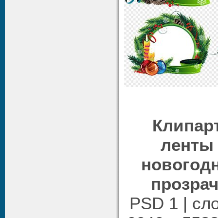
Клипарт
ленты 
новогодн
прозра
PSD 1 | сл