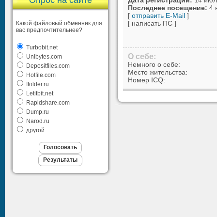
Опрос на сайте
Дата регистрации:
14 июл
Последнее посещение:
4 
[
отправить E-Mail
]
[ написать ПС ]
Какой файловый обменник для
вас предпочтительнее?
Turbobit.net
О себе:
Unibytes.com
Немного о себе:
Depositfiles.com
Место жительства:
Hotfile.com
Номер ICQ:
Ifolder.ru
Letitbit.net
Rapidshare.com
Dump.ru
Narod.ru
другой