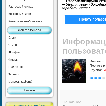
—
Персонализирует скид
—
Увеличивает доходим
Растровый клипарт
зарабатывать;
Векторный клипарт
Начать пользо
Различные изображения
Для фотошопа
Кисти
Инфо
Стили
пользоват
Шрифты
Фигуры
Имя поль
Полное и
Градиенты
Группа:
Заливки
Макросы (actions)
Разное
Основное: