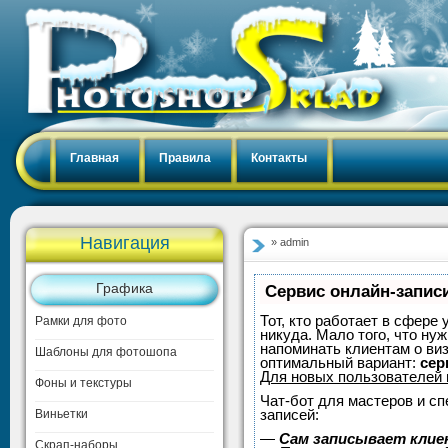
Главная
Правила
Контакты
Навигация
» admin
Графика
Сервис онлайн-записи
Тот, кто работает в сфере 
Рамки для фото
никуда. Мало того, что нуж
напоминать клиентам о ви
Шаблоны для фотошопа
оптимальный вариант:
сер
Для новых пользователей
Фоны и текстуры
Чат-бот для мастеров и с
записей:
Виньетки
—
Сам записывает клие
Скрап-наборы