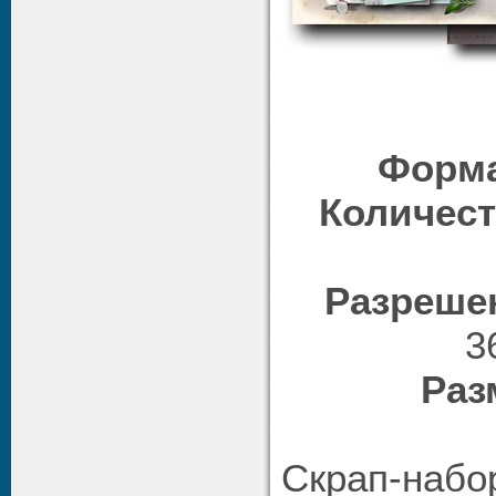
Форма
Количест
Разреше
3
Раз
Скрап-наб