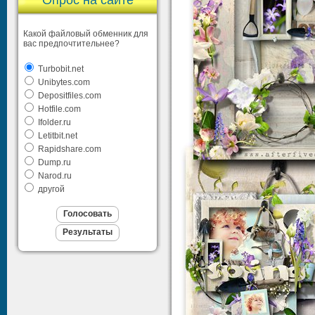
Опрос на сайте
Какой файловый обменник для
вас предпочтительнее?
Turbobit.net
Unibytes.com
Depositfiles.com
Hotfile.com
Ifolder.ru
Letitbit.net
Rapidshare.com
Dump.ru
Narod.ru
другой