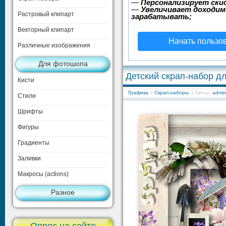
—
Персонализирует скид
—
Увеличивает доходим
Растровый клипарт
зарабатывать;
Векторный клипарт
Начать пользо
Различные изображения
Для фотошопа
Детский скрап-набор д
Кисти
Графика
»
Скрап наборы
| Автор:
admi
Стили
Шрифты
Фигуры
Градиенты
Заливки
Макросы (actions)
Разное