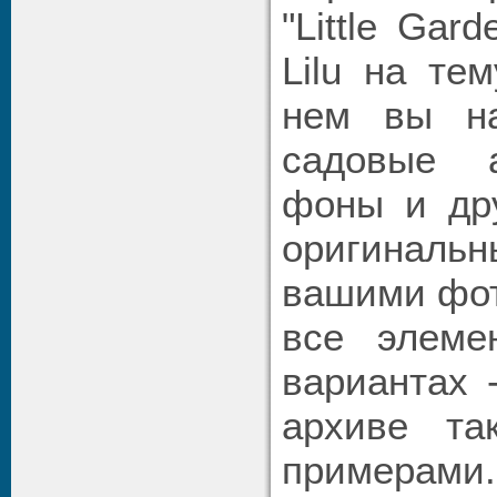
"Little Gar
Lilu на те
нем вы на
садовые а
фоны и дру
оригиналь
вашими фот
все элем
вариантах 
архиве та
примерами.