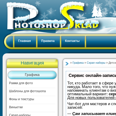
Главная
Правила
Контакты
Навигация
»
Графика
»
Скрап наборы
» Детск
Графика
Сервис онлайн-записи
Тот, кто работает в сфере 
Рамки для фото
никуда. Мало того, что нуж
напоминать клиентам о ви
Шаблоны для фотошопа
оптимальный вариант:
сер
Для новых пользователей
Фоны и текстуры
Чат-бот для мастеров и с
записей:
Виньетки
—
Сам записывает клие
Скрап-наборы