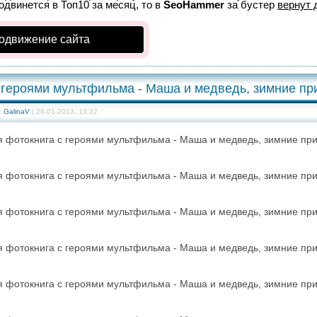
родвинется в Топ10 за месяц, то в
SeoHammer
за бустер
вернут 
одвижение сайта
с героями мультфильма - Маша и медведь, зимние п
:
GalinaV
| 28-01-2013, 13:22