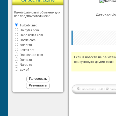
Опрос на сайте
Какой файловый обменник для
Детская ф
вас предпочтительнее?
Turbobit.net
Unibytes.com
Depositfiles.com
Hotfile.com
Ifolder.ru
Letitbit.net
Rapidshare.com
Если в новости не работа
Dump.ru
присутствуют другие какие 
Narod.ru
другой
Просмотров: 1948 |
Комм