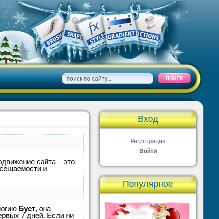
Вход
Регистрация
Войти
одвижение сайта – это
осещаемости и
Популярное
ологию
Буст
, она
ервых 7 дней. Если ни