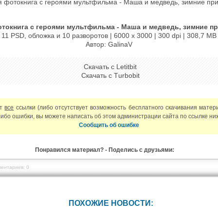
отокнига с героями мультфильма - Маша и медведь, зимние п
11 PSD, обложка и 10 разворотов | 6000 x 3000 | 300 dpi | 308,7 MB
Автор: GalinaV
Скачать с Letitbit
Скачать с Тurbobit
ют
все
ссылки (либо отсутствует возможность бесплатного скачивания матер
либо ошибки, вы можете написать об этом администрации сайта по ссылке ни
Сообщить об ошибке
Понравился материал? - Поделись с друзьями:
ентариев: 0
ПОХОЖИЕ НОВОСТИ: