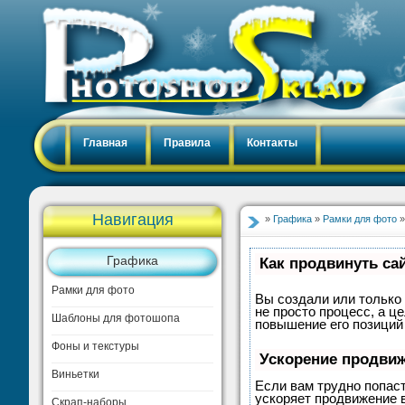
Главная
Правила
Контакты
Навигация
»
Графика
»
Рамки для фото
»
Графика
Как продвинуть са
Рамки для фото
Вы создали или только 
не просто процесс, а 
Шаблоны для фотошопа
повышение его позиций
Фоны и текстуры
Ускорение продви
Виньетки
Если вам трудно попас
ускоряет продвижение в
Скрап-наборы