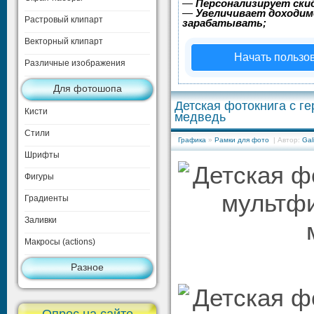
—
Персонализирует скид
—
Увеличивает доходим
Растровый клипарт
зарабатывать;
Векторный клипарт
Начать пользо
Различные изображения
Для фотошопа
Детская фотокнига с г
Кисти
медведь
Стили
Графика
»
Рамки для фото
| Автор:
Gal
Шрифты
Фигуры
Градиенты
Заливки
Макросы (actions)
Разное