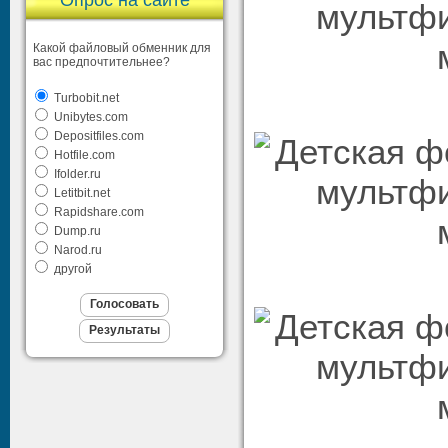
Опрос на сайте
Какой файловый обменник для
вас предпочтительнее?
Turbobit.net
Unibytes.com
Depositfiles.com
Hotfile.com
Ifolder.ru
Letitbit.net
Rapidshare.com
Dump.ru
Narod.ru
другой