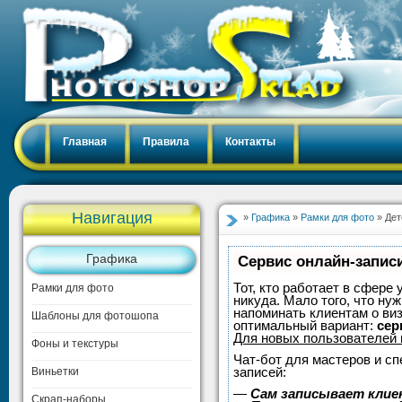
Главная
Правила
Контакты
Навигация
»
Графика
»
Рамки для фото
» Дет
Графика
Сервис онлайн-записи
Тот, кто работает в сфере 
Рамки для фото
никуда. Мало того, что нуж
напоминать клиентам о ви
Шаблоны для фотошопа
оптимальный вариант:
сер
Для новых пользователей
Фоны и текстуры
Чат-бот для мастеров и с
записей:
Виньетки
—
Сам записывает клие
Скрап-наборы