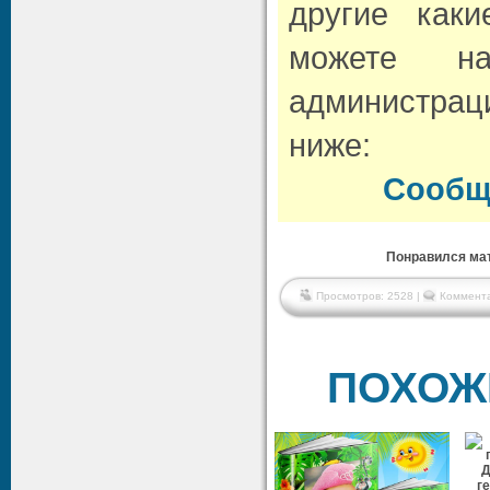
другие как
можете н
администрац
ниже:
Сообщ
Понравился мат
Просмотров: 2528 |
Коммента
ПОХОЖ
Д
г