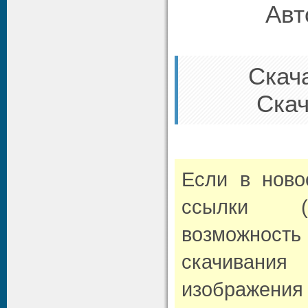
Авт
Скача
Скача
Если в нов
ссылки (л
возможно
скачивани
изображени