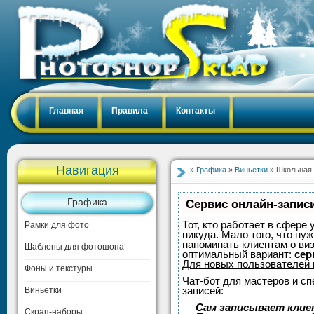
Главная
Правила
Контакты
Навигация
»
Графика
»
Виньетки
» Школьная 
Графика
Сервис онлайн-записи
Тот, кто работает в сфере 
Рамки для фото
никуда. Мало того, что нуж
напоминать клиентам о ви
Шаблоны для фотошопа
оптимальный вариант:
сер
Для новых пользователей
Фоны и текстуры
Чат-бот для мастеров и с
записей:
Виньетки
—
Сам записывает клие
Скрап-наборы