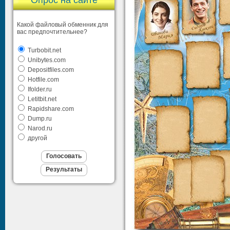
Опрос на сайте
Какой файловый обменник для
вас предпочтительнее?
Turbobit.net
Unibytes.com
Depositfiles.com
Hotfile.com
Ifolder.ru
Letitbit.net
Rapidshare.com
Dump.ru
Narod.ru
другой