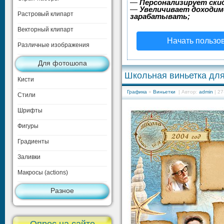
—
Персонализирует скид
—
Увеличивает доходим
Растровый клипарт
зарабатывать;
Векторный клипарт
Начать пользо
Различные изображения
Для фотошопа
Школьная виньетка дл
Кисти
Графика
»
Виньетки
| Автор:
admin
| 27
Стили
Шрифты
Фигуры
Градиенты
Заливки
Макросы (actions)
Разное