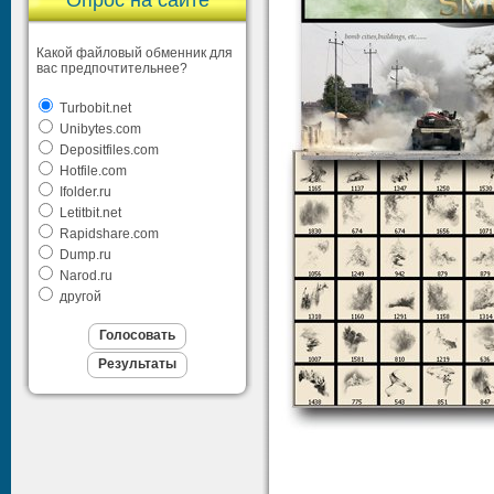
Опрос на сайте
Какой файловый обменник для
вас предпочтительнее?
Turbobit.net
Unibytes.com
Depositfiles.com
Hotfile.com
Ifolder.ru
Letitbit.net
Rapidshare.com
Dump.ru
Narod.ru
другой