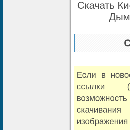
Скачать К
Дым
Если в нов
ссылки (л
возможно
скачивани
изображени