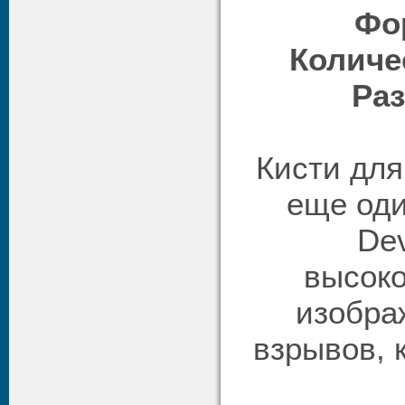
Фо
Количе
Раз
Кисти дл
еще оди
Dev
высок
изобра
взрывов, к