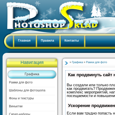
Главная
Правила
Контакты
Навигация
»
Графика
»
Рамки для фото
Графика
Как продвинуть сайт 
Рамки для фото
Вы создали или только пла
как продвигать? Продвижен
Шаблоны для фотошопа
комплекс мероприятий, на
посещаемости и повышение
Фоны и текстуры
Ускорение продвиже
Виньетки
Если вам трудно попасть н
Скрап-наборы