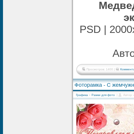
Медве
э
PSD | 2000x
Авто
Просмотров: 1400 |
Коммента
Фоторамка - С жемчуж
Графика
»
Рамки для фото
|
Автор: