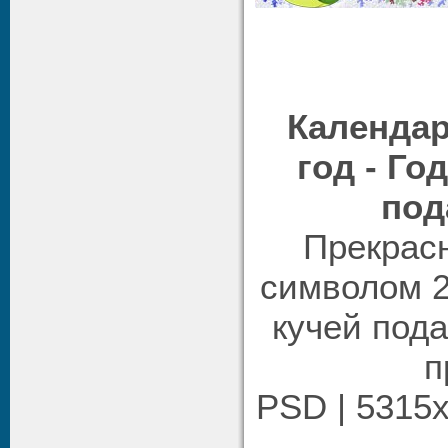
Календар
год - Го
под
Прекрас
символом 2
кучей пода
п
PSD | 5315x