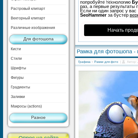
попробуйте технологию
Бу
раз, а первые результаты 
Растровый клипарт
Если ни один запрос у вас 
SeoHammer
за бустер
вер
Векторный клипарт
Различные изображения
Начать прод
Для фотошопа
Кисти
Рамка для фотошопа - 
Стили
Графика
»
Рамки для фото
|
Автор:
Шрифты
Фигуры
Градиенты
Заливки
Макросы (actions)
Разное