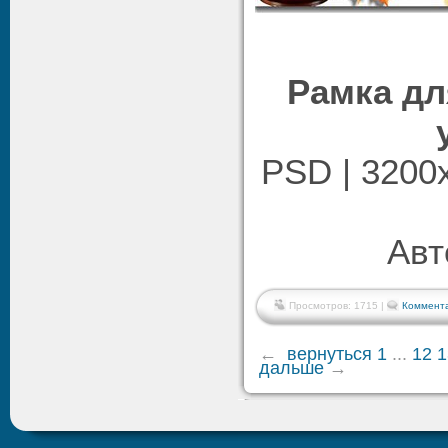
Рамка дл
PSD | 3200х
Авто
Просмотров: 1715 |
Коммента
←
вернуться
1
...
12
1
дальше
→