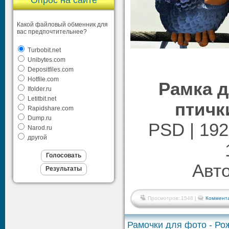
Опрос на сайте
Какой файловый обменник для
вас предпочтительнее?
Turbobit.net
Unibytes.com
Depositfiles.com
Hotfile.com
Рамка д
Ifolder.ru
Letitbit.net
птичк
Rapidshare.com
Dump.ru
PSD | 192
Narod.ru
другой
Авто
Просмотров: 1548 |
Коммента
Рамочки для фото - Ро