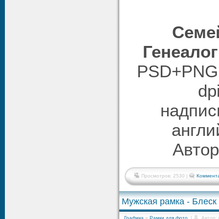
Семей
Генеалог
PSD+PNG |
dp
надпис
англи
Автор
Просмотров: 2530 |
Коммента
Мужская рамка - Блеск
Графика
»
Рамки для фото
|
Автор: